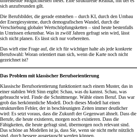
umreißende Möglichkeiten bietet. Eine strukturelle Realität, mit der es
sich anzufreunden gilt.
Die Berufsbilder, die gerade entstehen – durch KI, durch den Umbau
der Energiesysteme, durch demografischen Wandel, durch die
Verschiebung globaler Wertschöpfungsketten – sind heute bestenfalls
in Umrissen erkennbar. Was in zwölf Jahren gefragt sein wird, lässt
sich nicht planen. Es lässt sich nur vorbereiten.
Das wirft eine Frage auf, die ich für wichtiger halte als jede konkrete
Berufswahl: Woran orientiert man sich, wenn die Karte noch nicht
gezeichnet ist?
Das Problem mit klassischer Berufsorientierung
Klassische Berufsorientierung funktioniert nach einem Muster, das in
einer stabilen Welt Sinn ergibt: Schau, was du kannst. Schau, was
gebraucht wird. Finde die Schnittmenge. Wähle einen Beruf. Das war
grob das herkömmliche Modell. Doch dieses Modell hat einen
strukturellen Fehler, der in beschleunigten Zeiten immer deutlicher
wird: Es setzt voraus, dass die Zukunft der Gegenwart ähnelt. Dass die
Berufe, die heute existieren, morgen noch existieren. Dass die
Fähigkeiten, die heute gefragt sind, übermorgen noch relevant sind.
Das schöne an Modellen ist ja, dass Sie, wenn sie nicht mehr nützlich
sind, durch bessere ausgetauscht werden können.