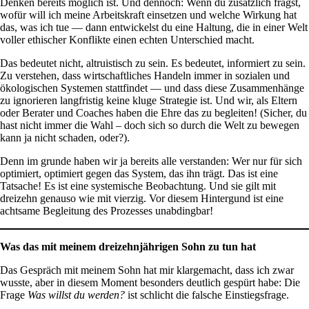
Denken bereits möglich ist. Und dennoch: Wenn du zusätzlich fragst,
wofür will ich meine Arbeitskraft einsetzen und welche Wirkung hat
das, was ich tue — dann entwickelst du eine Haltung, die in einer Welt
voller ethischer Konflikte einen echten Unterschied macht.
Das bedeutet nicht, altruistisch zu sein. Es bedeutet, informiert zu sein.
Zu verstehen, dass wirtschaftliches Handeln immer in sozialen und
ökologischen Systemen stattfindet — und dass diese Zusammenhänge
zu ignorieren langfristig keine kluge Strategie ist. Und wir, als Eltern
oder Berater und Coaches haben die Ehre das zu begleiten! (Sicher, du
hast nicht immer die Wahl – doch sich so durch die Welt zu bewegen
kann ja nicht schaden, oder?).
Denn im grunde haben wir ja bereits alle verstanden: Wer nur für sich
optimiert, optimiert gegen das System, das ihn trägt. Das ist eine
Tatsache! Es ist eine systemische Beobachtung. Und sie gilt mit
dreizehn genauso wie mit vierzig. Vor diesem Hintergund ist eine
achtsame Begleitung des Prozesses unabdingbar!
Was das mit meinem dreizehnjährigen Sohn zu tun hat
Das Gespräch mit meinem Sohn hat mir klargemacht, dass ich zwar
wusste, aber in diesem Moment besonders deutlich gespürt habe: Die
Frage
Was willst du werden?
ist schlicht die falsche Einstiegsfrage.