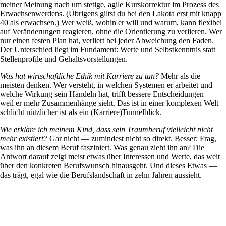
meiner Meinung nach um stetige, agile Kurskorrektur im Prozess des
Erwachsenwerdens. (Übrigens giltst du bei den Lakota erst mit knapp
40 als erwachsen.) Wer weiß, wohin er will und warum, kann flexibel
auf Veränderungen reagieren, ohne die Orientierung zu verlieren. Wer
nur einen festen Plan hat, verliert bei jeder Abweichung den Faden.
Der Unterschied liegt im Fundament: Werte und Selbstkenntnis statt
Stellenprofile und Gehaltsvorstellungen.
Was hat wirtschaftliche Ethik mit Karriere zu tun?
Mehr als die
meisten denken. Wer versteht, in welchen Systemen er arbeitet und
welche Wirkung sein Handeln hat, trifft bessere Entscheidungen —
weil er mehr Zusammenhänge sieht. Das ist in einer komplexen Welt
schlicht nützlicher ist als ein (Karriere)Tunnelblick.
Wie erkläre ich meinem Kind, dass sein Traumberuf vielleicht nicht
mehr existiert?
Gar nicht — zumindest nicht so direkt. Besser: Frag,
was ihn an diesem Beruf fasziniert. Was genau zieht ihn an? Die
Antwort darauf zeigt meist etwas über Interessen und Werte, das weit
über den konkreten Berufswunsch hinausgeht. Und dieses Etwas —
das trägt, egal wie die Berufslandschaft in zehn Jahren aussieht.